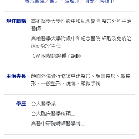
尋找醫護
／
醫師、護理師
／
南部
／
高雄市
現任職稱
高雄醫學大學附設中和紀念醫院 整形外科主治
醫師
高雄醫學大學附設中和紀念醫院 細胞及免疫治
療研究室主任
ICW 國際認證種子講師
主治專長
顏面外傷骨折修復重建整形、顏面整形、鼻整
形、一般整形、燒傷、顯微手術
學歷
台大醫學系
台大臨床醫學所碩士
高醫中研院轉譯醫學博士